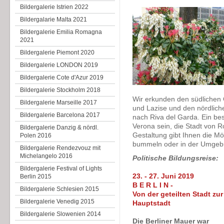
Bildergalerie Istrien 2022
Bildergalarie Malta 2021
Bildergalerie Emilia Romagna
2021
Bildergalerie Piemont 2020
Bildergalerie LONDON 2019
Bildergalerie Cote d'Azur 2019
Bildergalerie Stockholm 2018
Wir erkunden den südlichen 
Bildergalerie Marseille 2017
und Lazise und den nördliche
Bildergalerie Barcelona 2017
nach Riva del Garda. Ein be
Verona sein, die Stadt von R
Bildergalerie Danzig & nördl.
Gestaltung gibt Ihnen die Mö
Polen 2016
bummeln oder in der Umgebun
Bildergalerie Rendezvouz mit
Michelangelo 2016
Politische Bildungsreise:
Bildergalerie Festival of Lights
23. - 27. Juni 2019
Berlin 2015
B E R L I N -
Bildergalerie Schlesien 2015
Von der geteilten Stadt zur
Bildergalerie Venedig 2015
Hauptstadt
Bildergalerie Slowenien 2014
Die Berliner Mauer war