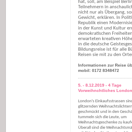
hat, soll, am Beispiel Ber
Teilnehmern in anschauli
nicht nur als Übergang, s
Gewicht, erklären.
In Poli
Republik einen Modernisi
in der Kunst und Kultur e
demokratischen Freiheite
erwarteten kreativen Höhe
in die deutsche Geistesges
Bildungsreise ist für alle
Reisen sie mit zu den Orte
Informationen zur Reise 
mobil: 0172 8348472
5. - 8.12.2019 - 4 Tage
Vorweihnchtliches Londo
London's Einkaufsstrassen
sin
glitzernden Weihnachtslichter
geschmückt und in den Geschä
tummeln sich die Leute, um
Weihnachtsgeschenke zu kauf
Überall sind die Weihnachtsmä