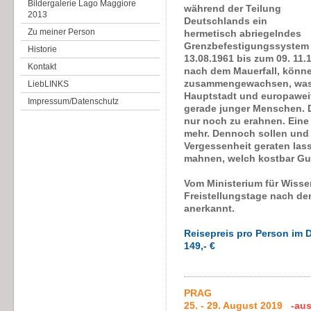
Bildergalerie Lago Maggiore
während der Teilung
2013
Deutschlands ein
Zu meiner Person
hermetisch abriegelndes
Grenzbefestigungssystem 
Historie
13.08.1961 bis zum 09. 11.
Kontakt
nach dem Mauerfall, können
zusammengewachsen, was z
LiebLINKS
Hauptstadt und europaweit
Impressum/Datenschutz
gerade junger Menschen. Die
nur noch zu erahnen. Eine
mehr. Dennoch sollen und w
Vergessenheit geraten lass
mahnen, welch kostbar Gut 
Vom Ministerium für Wisse
Freistellungstage nach de
anerkannt.
Reisepreis pro Person im D
149,- €
PRAG
25. - 29. August 2019
-au