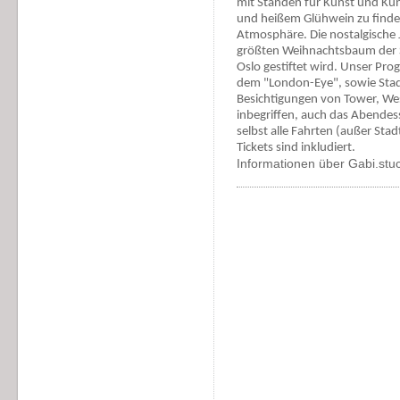
mit Ständen für Kunst und Ku
und heißem Glühwein zu finden
Atmosphäre. Die nostalgische 
größten Weihnachtsbaum der St
Oslo gestiftet wird. Unser Pr
dem "London-Eye", sowie Sta
Besichtigungen von Tower, We
inbegriffen, auch das Abendes
selbst alle Fahrten (außer Sta
Tickets sind inkludiert.
Informationen über Gabi.st